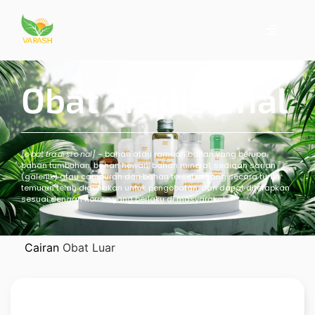
Obat Tradisional
[o·bat tra·di·si·o·nal]
– bahan atau ramuan bahan yang berupa
bahan tumbuhan, bahan hewan, bahan mineral, sediaan sarian
(galenik) atau campuran dari bahan tersebut yang secara turun
temurun telah digunakan untuk pengobatan, dan dapat diterapkan
sesuai dengan norma yang berlaku di masyarakat.
Cairan
Obat Luar