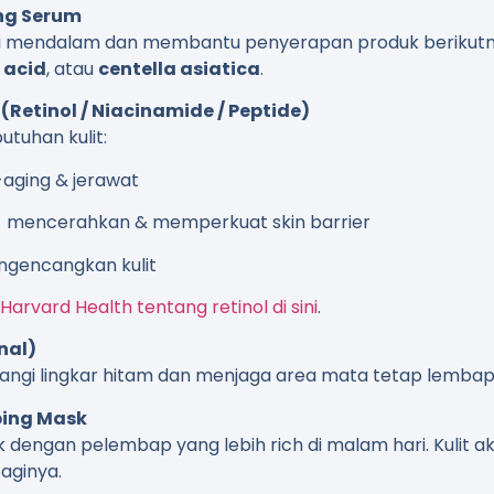
ing Serum
i mendalam dan membantu penyerapan produk berikutn
 acid
, atau
centella asiatica
.
Retinol / Niacinamide / Peptide)
tuhan kulit:
-aging & jerawat
→ mencerahkan & memperkuat skin barrier
ngencangkan kulit
Harvard Health tentang retinol di sini
.
nal)
gi lingkar hitam dan menjaga area mata tetap lembap
eping Mask
 dengan pelembap yang lebih rich di malam hari. Kulit a
aginya.