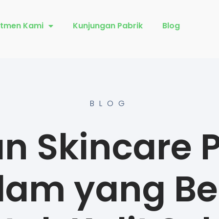
tmen Kami
Kunjungan Pabrik
Blog
BLOG
n Skincare 
lam yang Be