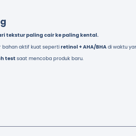
ng
ri tekstur paling cair ke paling kental.
bahan aktif kuat seperti
retinol + AHA/BHA
di waktu ya
h test
saat mencoba produk baru.