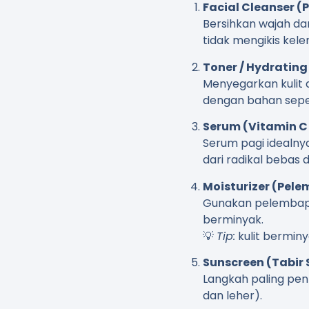
Facial Cleanser 
Bersihkan wajah da
tidak mengikis kele
Toner / Hydrating
Menyegarkan kulit
dengan bahan sepe
Serum (Vitamin C
Serum pagi ideal
dari radikal bebas
Moisturizer (Pel
Gunakan pelembap r
berminyak.
💡
Tip:
kulit bermin
Sunscreen (Tabir 
Langkah paling pent
dan leher).