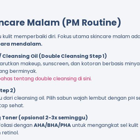
incare Malam (PM Routine)
 kulit memperbaiki diri. Fokus utama skincare malam ad
ecara mendalam.
Cleansing Oil (Double Cleansing Step 1)
arutkan makeup, sunscreen, dan kotoran berbasis minya
 yang berminyak.
has tentang double cleansing di sini.
tep 2)
du dari cleansing oil. Pilih sabun wajah lembut dengan pH 
tap sehat.
ng Toner (opsional 2-3x seminggu)
oliasi dengan
AHA/BHA/PHA
untuk mengangkat sel kulit 
retinol.