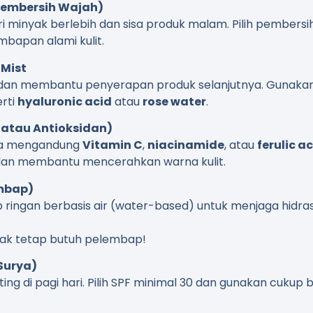
(Pembersih Wajah)
ri minyak berlebih dan sisa produk malam. Pilih pembersi
mbapan alami kulit.
 Mist
 dan membantu penyerapan produk selanjutnya. Gunakan
rti
hyaluronic acid
atau
rose water
.
 atau Antioksidan)
nya mengandung
Vitamin C
,
niacinamide
, atau
ferulic a
 dan membantu mencerahkan warna kulit.
embap)
ingan berbasis air (water-based) untuk menjaga hidras
yak tetap butuh pelembap!
Surya)
ing di pagi hari. Pilih SPF minimal 30 dan gunakan cukup b