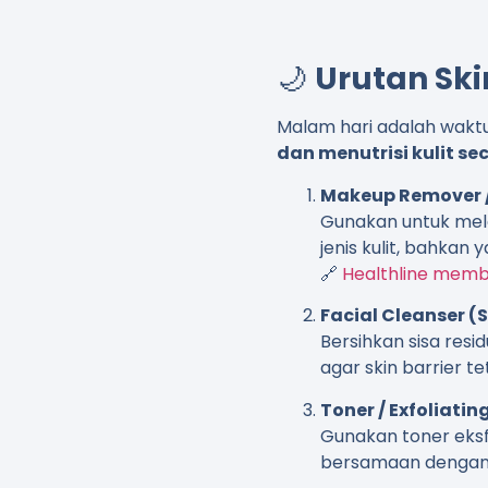
🌙
Urutan Sk
Malam hari adalah waktu
dan menutrisi kulit s
Makeup Remover / 
Gunakan untuk mel
jenis kulit, bahkan
🔗
Healthline memba
Facial Cleanser (S
Bersihkan sisa resi
agar skin barrier te
Toner / Exfoliati
Gunakan toner eksf
bersamaan dengan 