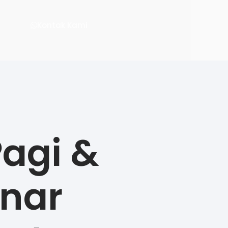
Kontak Kami
Pagi &
nar