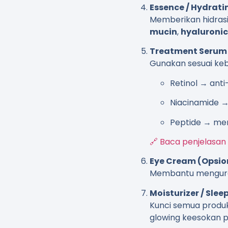
Essence / Hydrat
Memberikan hidras
mucin
,
hyaluronic
Treatment Serum (
Gunakan sesuai kebu
Retinol → anti
Niacinamide 
Peptide → me
🔗 Baca penjelasan 
Eye Cream (Opsio
Membantu menguran
Moisturizer / Sle
Kunci semua produk
glowing keesokan p