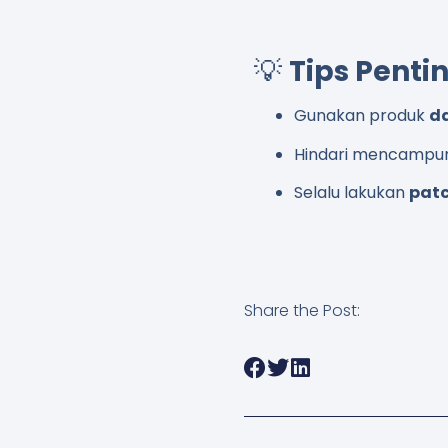
💡
Tips Penti
Gunakan produk
da
Hindari mencampur 
Selalu lakukan
patc
Share the Post: