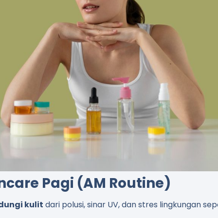
ncare Pagi (AM Routine)
dungi kulit
dari polusi, sinar UV, dan stres lingkungan sep